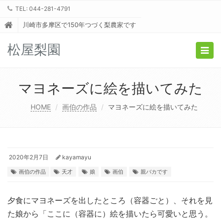
TEL: 044-281-4791
川崎市多摩区で150年つづく梨農家です
松屋梨園
Togg
navig
マヨネーズに絵を描いてみた
HOME
画伯の作品
マヨネーズに絵を描いてみた
2020年2月7日
kayamayu
画伯の作品
天才
娘
画伯
親バカです
夕食にマヨネーズを出したところ（容器ごと）、それを見
た娘から「ここに（容器に）絵を描いたら可愛いと思う。