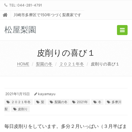
TEL: 044-281-4791
川崎市多摩区で150年つづく梨農家です
松屋梨園
Togg
navig
皮削りの喜び１
HOME
梨園の冬
２０２１年冬
皮削りの喜び１
2021年1月15日
kayamayu
２０２１年冬
梨
梨園の冬
2021年
冬
多摩川
梨
皮削り
毎日皮削りをしています。多分２月いっぱい（３月半ばま