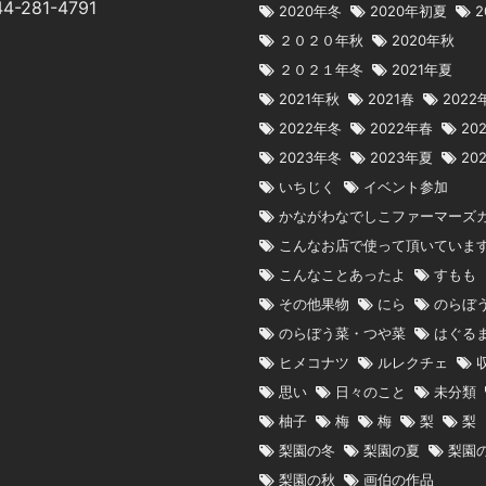
44-281-4791
2020年冬
2020年初夏
2
２０２０年秋
2020年秋
２０２１年冬
2021年夏
2021年秋
2021春
2022
2022年冬
2022年春
20
2023年冬
2023年夏
20
いちじく
イベント参加
かながわなでしこファーマーズ
こんなお店で使って頂いていま
こんなことあったよ
すもも
その他果物
にら
のらぼ
のらぼう菜・つや菜
はぐる
ヒメコナツ
ルレクチェ
思い
日々のこと
未分類
柚子
梅
梅
梨
梨
梨園の冬
梨園の夏
梨園
梨園の秋
画伯の作品