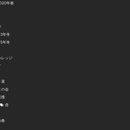
020年春
年
23年冬
25年冬
カレッジ
す
う菜
まの会
収穫
杏
の春