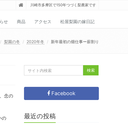
川崎市多摩区で150年つづく梨農家です
らせ
商品
アクセス
松屋梨園の嫁日記
梨園の冬
2020年冬
新年最初の畑仕事ー薪割り
Facebook
、念の
最近の投稿
いの