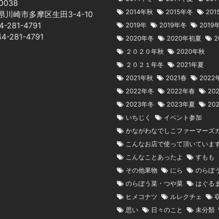
0038
2014年秋
2015年冬
20
県川崎市多摩区生田3-4-10
44-281-4791
2019年
2019年冬
2019
44-281-4791
2020年冬
2020年初夏
2
２０２０年秋
2020年秋
２０２１年冬
2021年夏
2021年秋
2021春
2022
2022年冬
2022年春
20
2023年冬
2023年夏
20
いちじく
イベント参加
かながわなでしこファーマーズ
こんなお店で使って頂いていま
こんなことあったよ
すもも
その他果物
にら
のらぼ
のらぼう菜・つや菜
はぐる
ヒメコナツ
ルレクチェ
思い
日々のこと
未分類