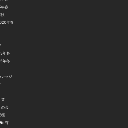
15年春
年秋
020年春
年
23年冬
25年冬
カレッジ
す
う菜
まの会
収穫
杏