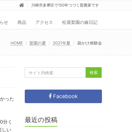
川崎市多摩区で150年つづく梨農家です
らせ
商品
アクセス
松屋梨園の嫁日記
HOME
梨園の夏
2021年夏
袋かけ体験会
Facebook
なかった
最近の投稿
0分く
楽しい