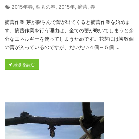
2015年春
,
梨園の春
,
2015年
,
摘蕾
,
春
摘蕾作業 芽が膨らんで蕾が出てくると摘蕾作業を始めま
す。摘蕾作業を行う理由は、全ての蕾が咲いてしまうと余
分なエネルギーを使ってしまうためです。花芽には複数個
の蕾が入っているのですが、だいたい４個～５個 …
続きを読む