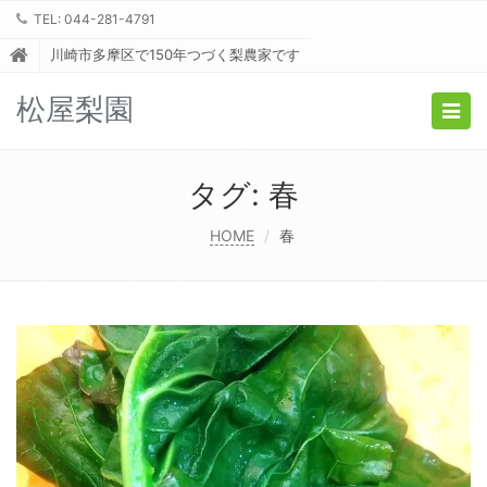
TEL: 044-281-4791
川崎市多摩区で150年つづく梨農家です
松屋梨園
Togg
navig
タグ:
春
HOME
春