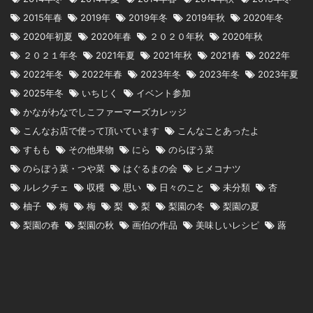
2015年春
2019年
2019年冬
2019年秋
2020年冬
2020年初夏
2020年春
２０２０年秋
2020年秋
２０２１年冬
2021年夏
2021年秋
2021春
2022年
2022年冬
2022年春
2023年冬
2023年冬
2023年夏
2025年冬
いちじく
イベント参加
かながわなでしこファーマーズカレッジ
こんなお店で使って頂いています
こんなことあったよ
すもも
その他果物
にら
のらぼう菜
のらぼう菜・つや菜
はぐるまの会
ヒメコナツ
ルレクチェ
収穫
思い
日々のこと
未分類
杏
柚子
梅
梅
梨
梨
梨園の冬
梨園の夏
梨園の春
梨園の秋
画伯の作品
美味しいレシピ
蕗