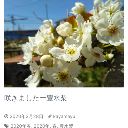
咲きましたー豊水梨
2020年3月28日
kayamayu
2020年春
,
2020年
,
春
,
豊水梨